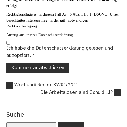
erfolgt.
Rechtsgrundlage ist in diesem Fall Art. 6 Abs. 1 lit. f) DSGVO. Unser
berechtigtes Interesse liegt in der ggf. notwendigen
Rechtsverteidigung.
Auszug aus unserer Datenschutzerklärung.
Ich habe die
Datenschutzerklärung
gelesen und
akzeptiert.
*
Vorheriger
Beitragsnavigation
Wochenrückblick KW01/2011
Beitrag:
Nächster
Die Arbeitslosen sind Schuld….!?
Beitrag:
Suche
Suchen