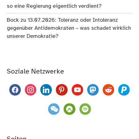
so eine Regierung eigentlich verdient?
Bock
zu
13.07.2026: Toleranz oder Intoleranz
gegenüber Antidemokraten – was schadet wirklich
unserer Demokratie?
Soziale Netzwerke
facebook
instagram
linkedin
pinterest
youtube
mastodon
reddit
paypal
weixin
komoot
spotify