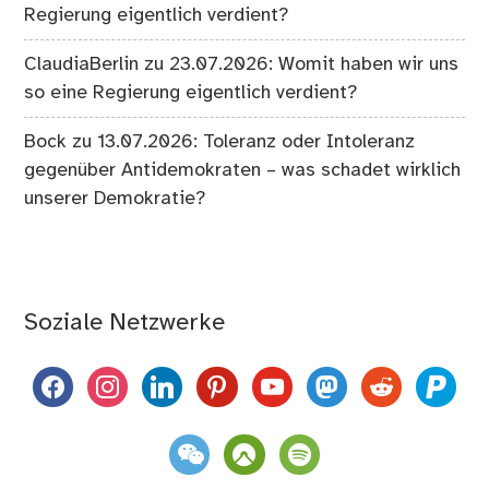
Regierung eigentlich verdient?
ClaudiaBerlin
zu
23.07.2026: Womit haben wir uns
so eine Regierung eigentlich verdient?
Bock
zu
13.07.2026: Toleranz oder Intoleranz
gegenüber Antidemokraten – was schadet wirklich
unserer Demokratie?
Soziale Netzwerke
facebook
instagram
linkedin
pinterest
youtube
mastodon
reddit
paypal
weixin
komoot
spotify