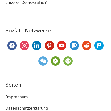
unserer Demokratie?
Soziale Netzwerke
facebook
instagram
linkedin
pinterest
youtube
mastodon
reddit
paypal
weixin
komoot
spotify
Seiten
Impressum
Datenschutzerklärung