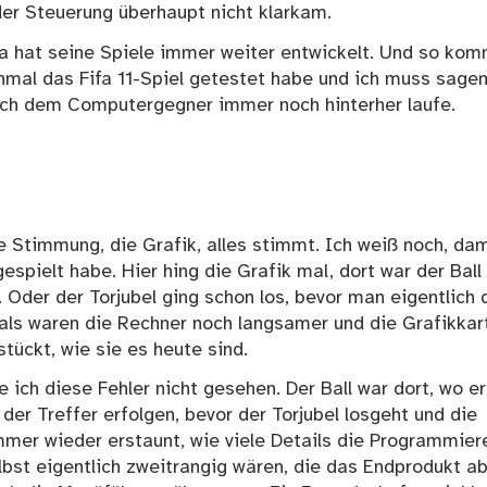
der Steuerung überhaupt nicht klarkam.
fa hat seine Spiele immer weiter entwickelt. Und so ko
inmal
das Fifa 11-Spiel
getestet habe und ich muss sagen
 ich dem Computergegner immer noch hinterher laufe.
ie Stimmung, die Grafik, alles stimmt. Ich weiß noch, dam
gespielt habe. Hier hing die Grafik mal, dort war der Ball
 Oder der Torjubel ging schon los, bevor man eigentlich 
ls waren die Rechner noch langsamer und die Grafikkar
tückt, wie sie es heute sind.
be ich diese Fehler nicht gesehen. Der Ball war dort, wo er
der Treffer erfolgen, bevor der Torjubel losgeht und die
mmer wieder erstaunt, wie viele Details die Programmier
elbst eigentlich zweitrangig wären, die das Endprodukt a