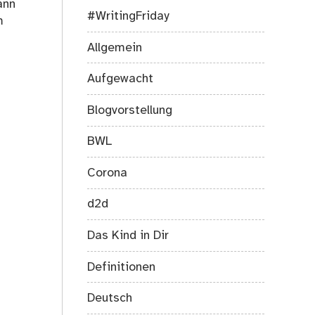
ann
#WritingFriday
m
Allgemein
Aufgewacht
Blogvorstellung
BWL
Corona
d2d
Das Kind in Dir
Definitionen
Deutsch