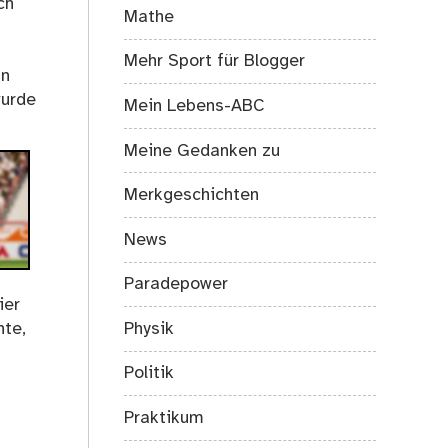
ch
Mathe
Mehr Sport für Blogger
an
wurde
Mein Lebens-ABC
Meine Gedanken zu
Merkgeschichten
News
Paradepower
ier
hte,
Physik
Politik
Praktikum