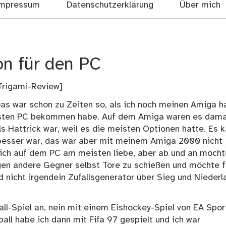
mpressum
Datenschutzerklärung
Über mich
ion für den PC
Trigami-Review
]
 Das war schon zu Zeiten so, als ich noch meinen Amiga h
 ersten PC bekommen habe. Auf dem Amiga waren es dama
s Hattrick war, weil es die meisten Optionen hatte. Es 
besser war, das war aber mit meinem Amiga 2000 nicht
 ich auf dem PC am meisten liebe, aber ab und an möcht
gen andere Gegner selbst Tore zu schießen und möchte f
d nicht irgendein Zufallsgenerator über Sieg und Niederl
ll-Spiel an, nein mit einem Eishockey-Spiel von EA Spor
all habe ich dann mit Fifa 97 gespielt und ich war