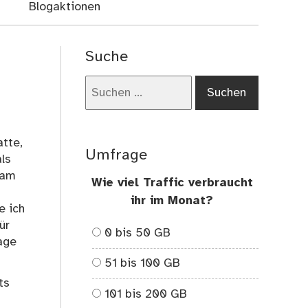
Blogaktionen
Suche
Suchen
nach:
atte,
Umfrage
ls
kam
Wie viel Traffic verbraucht
ihr im Monat?
e ich
ür
0 bis 50 GB
age
51 bis 100 GB
ts
101 bis 200 GB