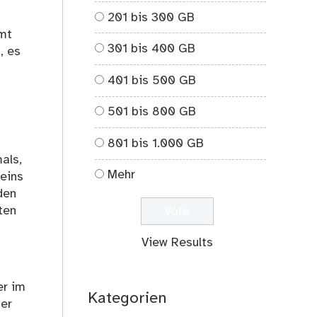
201 bis 300 GB
mmt
301 bis 400 GB
, es
401 bis 500 GB
501 bis 800 GB
801 bis 1.000 GB
als,
Mehr
 eins
den
ten
View Results
er im
Kategorien
ber