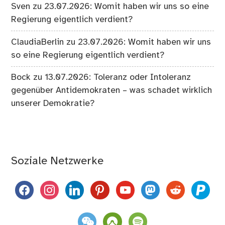
Sven
zu
23.07.2026: Womit haben wir uns so eine
Regierung eigentlich verdient?
ClaudiaBerlin
zu
23.07.2026: Womit haben wir uns
so eine Regierung eigentlich verdient?
Bock
zu
13.07.2026: Toleranz oder Intoleranz
gegenüber Antidemokraten – was schadet wirklich
unserer Demokratie?
Soziale Netzwerke
facebook
instagram
linkedin
pinterest
youtube
mastodon
reddit
paypal
weixin
komoot
spotify