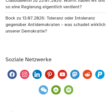
ClaudiaBerlin
zu
23.07.2026: Womit haben wir uns
so eine Regierung eigentlich verdient?
Bock
zu
13.07.2026: Toleranz oder Intoleranz
gegenüber Antidemokraten – was schadet wirklich
unserer Demokratie?
Soziale Netzwerke
facebook
instagram
linkedin
pinterest
youtube
mastodon
reddit
paypal
weixin
komoot
spotify