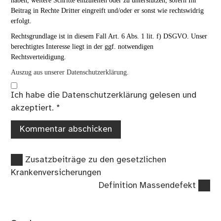
haben, weitere Schritte einzuleiten oder zu unterstützen, sofern Ihr
Beitrag in Rechte Dritter eingreift und/oder er sonst wie rechtswidrig
erfolgt.
Rechtsgrundlage ist in diesem Fall Art. 6 Abs. 1 lit. f) DSGVO. Unser
berechtigtes Interesse liegt in der ggf. notwendigen
Rechtsverteidigung.
Auszug aus unserer Datenschutzerklärung.
Ich habe die
Datenschutzerklärung
gelesen und
akzeptiert.
*
Vorheriger
Beitragsnavigation
Zusatzbeiträge zu den gesetzlichen
Beitrag:
Krankenversicherungen
Nächster
Definition Massendefekt
Beitrag: