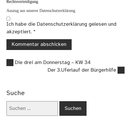
Rechtsverteidigung.
Auszug aus unserer Datenschutzerklärung.
Ich habe die
Datenschutzerklärung
gelesen und
akzeptiert.
*
Vorheriger
Beitragsnavigation
Die drei am Donnerstag – KW 34
Beitrag:
Nächster
Der 3.Uferlauf der Bürgerhilfe
Beitrag:
Suche
Suchen
nach: