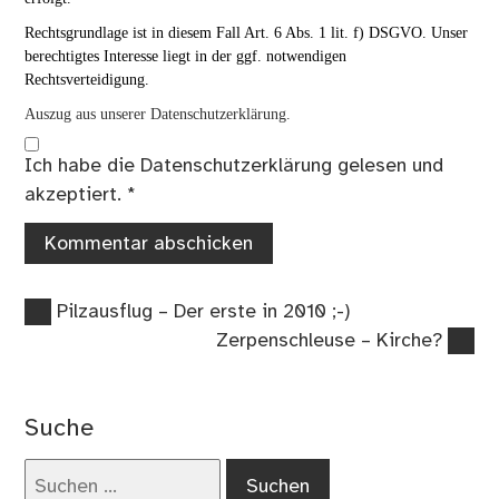
Rechtsgrundlage ist in diesem Fall Art. 6 Abs. 1 lit. f) DSGVO. Unser
berechtigtes Interesse liegt in der ggf. notwendigen
Rechtsverteidigung.
Auszug aus unserer Datenschutzerklärung.
Ich habe die
Datenschutzerklärung
gelesen und
akzeptiert.
*
Vorheriger
Beitragsnavigation
Pilzausflug – Der erste in 2010 ;-)
Beitrag:
Nächster
Zerpenschleuse – Kirche?
Beitrag:
Suche
Suchen