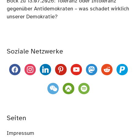
Bock
zu
13.07.2026: Toleranz oder Intoleranz
gegenüber Antidemokraten – was schadet wirklich
unserer Demokratie?
Soziale Netzwerke
facebook
instagram
linkedin
pinterest
youtube
mastodon
reddit
paypal
weixin
komoot
spotify
Seiten
Impressum