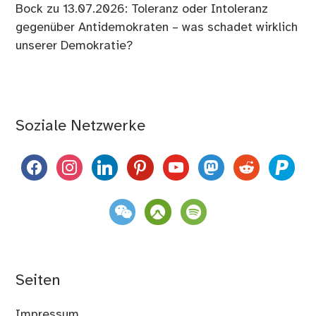
Bock
zu
13.07.2026: Toleranz oder Intoleranz
gegenüber Antidemokraten – was schadet wirklich
unserer Demokratie?
Soziale Netzwerke
facebook
instagram
linkedin
pinterest
youtube
mastodon
reddit
paypal
weixin
komoot
spotify
Seiten
Impressum