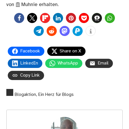
von
Muhnie
erhalten.
0
Facebook
Share on X
LinkedIn
WhatsApp
Email
Copy Link
Blogaktion
,
Ein Herz für Blogs