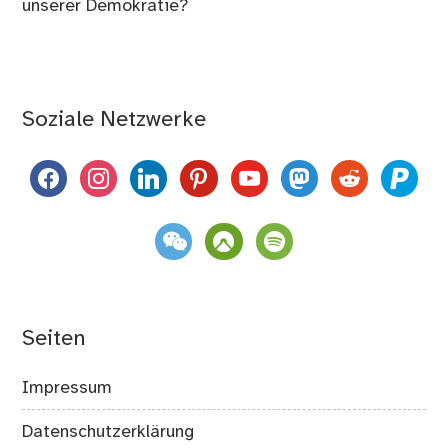
unserer Demokratie?
Soziale Netzwerke
facebook
instagram
linkedin
pinterest
youtube
mastodon
reddit
paypal
weixin
komoot
spotify
Seiten
Impressum
Datenschutzerklärung