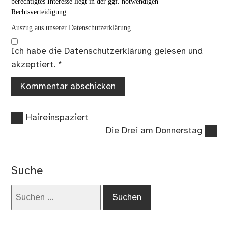
berechtigtes Interesse liegt in der ggf. notwendigen
Rechtsverteidigung.
Auszug aus unserer Datenschutzerklärung.
Ich habe die
Datenschutzerklärung
gelesen und
akzeptiert.
*
Vorheriger
Beitragsnavigation
Haireinspaziert
Beitrag:
Nächster
Die Drei am Donnerstag
Beitrag:
Suche
Suchen
nach: