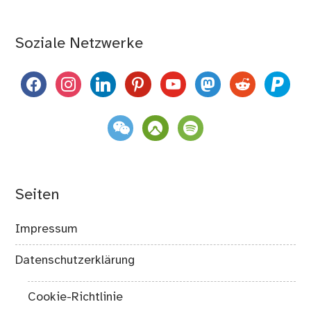
Soziale Netzwerke
facebook
instagram
linkedin
pinterest
youtube
mastodon
reddit
paypal
weixin
komoot
spotify
Seiten
Impressum
Datenschutzerklärung
Cookie-Richtlinie