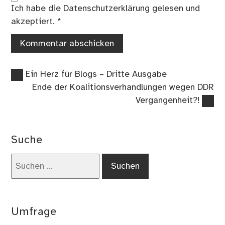
Ich habe die
Datenschutzerklärung
gelesen und
akzeptiert.
*
Vorheriger
Beitragsnavigation
Ein Herz für Blogs – Dritte Ausgabe
Beitrag:
Nächster
Ende der Koalitionsverhandlungen wegen DDR
Beitrag:
Vergangenheit?!
Suche
Suchen
nach:
Umfrage