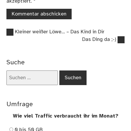
akzeptiert.
*
Vorheriger
Beitragsnavigation
Kleiner weißer Löwe… – Das Kind in Dir
Beitrag:
Nächster
Das Ding da ;-)
Beitrag:
Suche
Suchen
nach:
Umfrage
Wie viel Traffic verbraucht ihr im Monat?
0 bis 50 GB