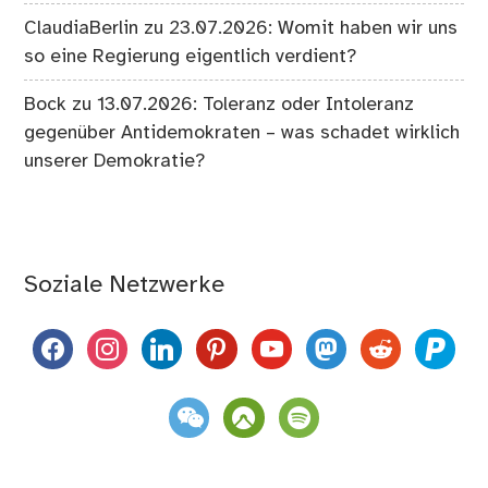
ClaudiaBerlin
zu
23.07.2026: Womit haben wir uns
so eine Regierung eigentlich verdient?
Bock
zu
13.07.2026: Toleranz oder Intoleranz
gegenüber Antidemokraten – was schadet wirklich
unserer Demokratie?
Soziale Netzwerke
facebook
instagram
linkedin
pinterest
youtube
mastodon
reddit
paypal
weixin
komoot
spotify