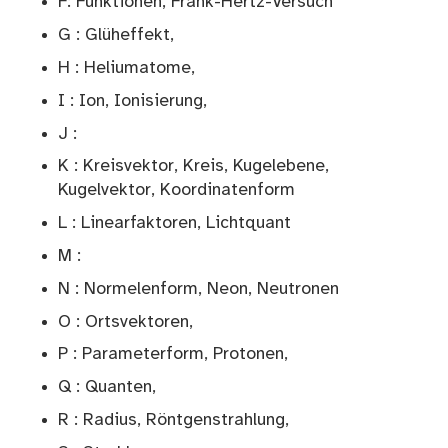
F: Funktionen, Frank-Hertz-Versuch
G : Glüheffekt,
H : Heliumatome,
I : Ion, Ionisierung,
J :
K : Kreisvektor, Kreis, Kugelebene,
Kugelvektor, Koordinatenform
L : Linearfaktoren, Lichtquant
M :
N : Normelenform, Neon, Neutronen
O : Ortsvektoren,
P : Parameterform, Protonen,
Q : Quanten,
R : Radius, Röntgenstrahlung,