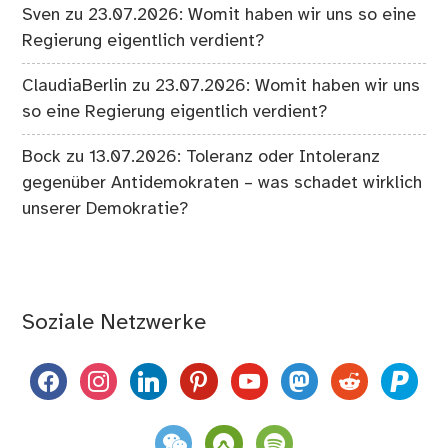
Sven
zu
23.07.2026: Womit haben wir uns so eine
Regierung eigentlich verdient?
ClaudiaBerlin
zu
23.07.2026: Womit haben wir uns
so eine Regierung eigentlich verdient?
Bock
zu
13.07.2026: Toleranz oder Intoleranz
gegenüber Antidemokraten – was schadet wirklich
unserer Demokratie?
Soziale Netzwerke
facebook
instagram
linkedin
pinterest
youtube
mastodon
reddit
paypal
weixin
komoot
spotify