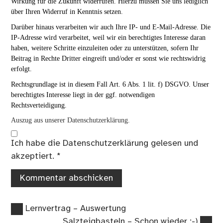
Wirkung für die Zukunft widerrufen. Hierzu müssen Sie uns lediglich
über Ihren Widerruf in Kenntnis setzen.
Darüber hinaus verarbeiten wir auch Ihre IP- und E-Mail-Adresse. Die
IP-Adresse wird verarbeitet, weil wir ein berechtigtes Interesse daran
haben, weitere Schritte einzuleiten oder zu unterstützen, sofern Ihr
Beitrag in Rechte Dritter eingreift und/oder er sonst wie rechtswidrig
erfolgt.
Rechtsgrundlage ist in diesem Fall Art. 6 Abs. 1 lit. f) DSGVO. Unser
berechtigtes Interesse liegt in der ggf. notwendigen
Rechtsverteidigung.
Auszug aus unserer Datenschutzerklärung.
Ich habe die
Datenschutzerklärung
gelesen und
akzeptiert.
*
Vorheriger
Beitragsnavigation
Lernvertrag – Auswertung
Beitrag:
Nächster
Salzteigbasteln – Schon wieder ;-)