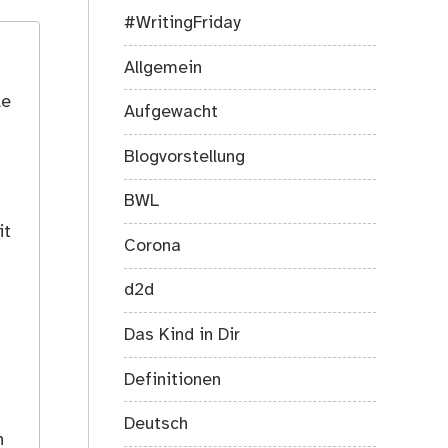
#WritingFriday
Allgemein
le
Aufgewacht
Blogvorstellung
BWL
it
Corona
d2d
Das Kind in Dir
Definitionen
s
Deutsch
h