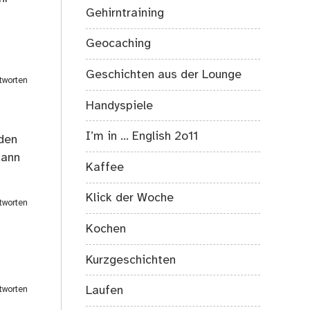
Gehirntraining
Geocaching
Geschichten aus der Lounge
tworten
Handyspiele
I’m in … English 2o11
 den
dann
Kaffee
Klick der Woche
tworten
Kochen
Kurzgeschichten
Laufen
tworten