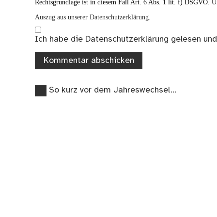
Rechtsgrundlage ist in diesem Fall Art. 6 Abs. 1 lit. f) DSGVO. Un
Auszug aus unserer Datenschutzerklärung.
Ich habe die
Datenschutzerklärung
gelesen und
Vorheriger
Beitragsnavigation
So kurz vor dem Jahreswechsel…
Beitrag: