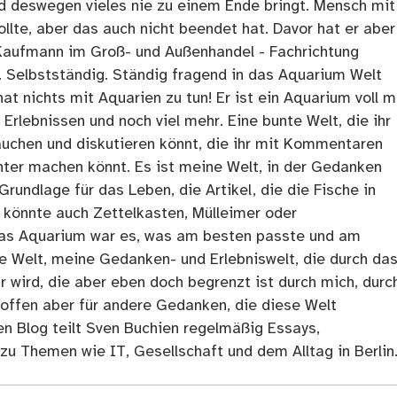
nd deswegen vieles nie zu einem Ende bringt. Mensch mit
llte, aber das auch nicht beendet hat. Davor hat er aber
Kaufmann im Groß- und Außenhandel - Fachrichtung
. Selbstständig. Ständig fragend in das Aquarium Welt
at nichts mit Aquarien zu tun! Er ist ein Aquarium voll m
rlebnissen und noch viel mehr. Eine bunte Welt, die ihr
tauchen und diskutieren könnt, die ihr mit Kommentaren
ter machen könnt. Es ist meine Welt, in der Gedanken
Grundlage für das Leben, die Artikel, die die Fische in
 könnte auch Zettelkasten, Mülleimer oder
as Aquarium war es, was am besten passte und am
ne Welt, meine Gedanken- und Erlebniswelt, die durch da
r wird, die aber eben doch begrenzt ist durch mich, durc
 offen aber für andere Gedanken, die diese Welt
en Blog teilt Sven Buchien regelmäßig Essays,
zu Themen wie IT, Gesellschaft und dem Alltag in Berlin