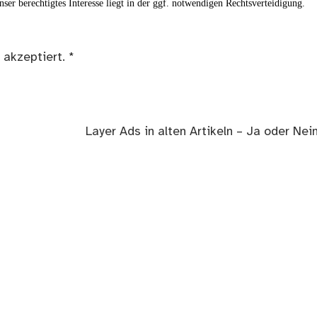
ser berechtigtes Interesse liegt in der ggf. notwendigen Rechtsverteidigung.
 akzeptiert.
*
Nächster
Layer Ads in alten Artikeln – Ja oder Ne
Beitrag: