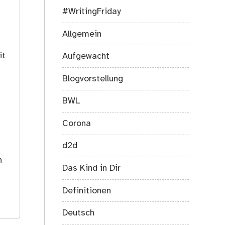
#WritingFriday
Allgemein
it
Aufgewacht
Blogvorstellung
BWL
Corona
d2d
s
h
Das Kind in Dir
Definitionen
.
Deutsch