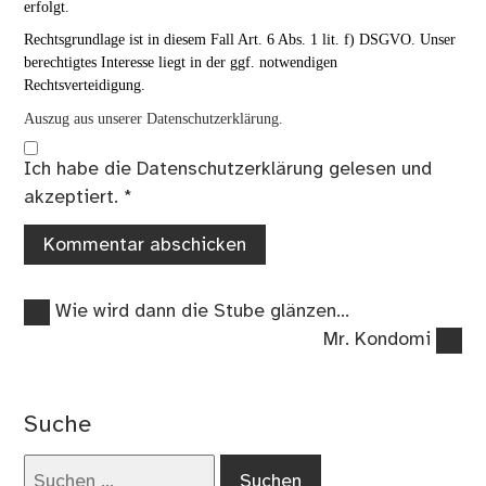
erfolgt.
Rechtsgrundlage ist in diesem Fall Art. 6 Abs. 1 lit. f) DSGVO. Unser
berechtigtes Interesse liegt in der ggf. notwendigen
Rechtsverteidigung.
Auszug aus unserer Datenschutzerklärung.
Ich habe die
Datenschutzerklärung
gelesen und
akzeptiert.
*
Vorheriger
Beitragsnavigation
Wie wird dann die Stube glänzen…
Beitrag:
Nächster
Mr. Kondomi
Beitrag:
Suche
Suchen