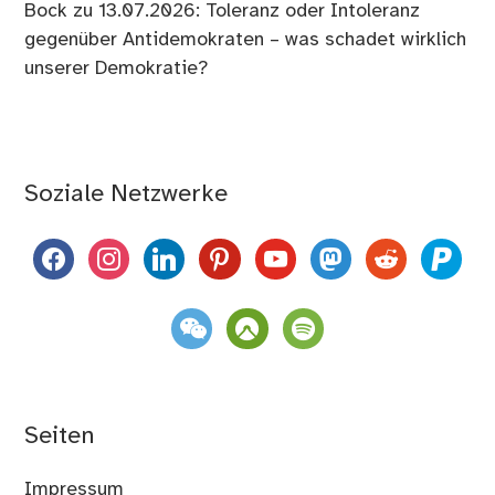
Bock
zu
13.07.2026: Toleranz oder Intoleranz
gegenüber Antidemokraten – was schadet wirklich
unserer Demokratie?
Soziale Netzwerke
facebook
instagram
linkedin
pinterest
youtube
mastodon
reddit
paypal
weixin
komoot
spotify
Seiten
Impressum