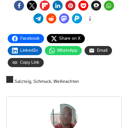
0
Facebook
Share on X
LinkedIn
WhatsApp
Email
Copy Link
Salzteig
,
Schmuck
,
Weihnachten