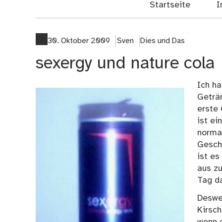
Startseite
I
30. Oktober 2009
Sven
Dies und Das
sexergy und nature cola
Ich ha
Geträn
erste 
ist ei
norma
Geschm
ist es
aus z
Tag da
Desweg
Kirsch
wenn e