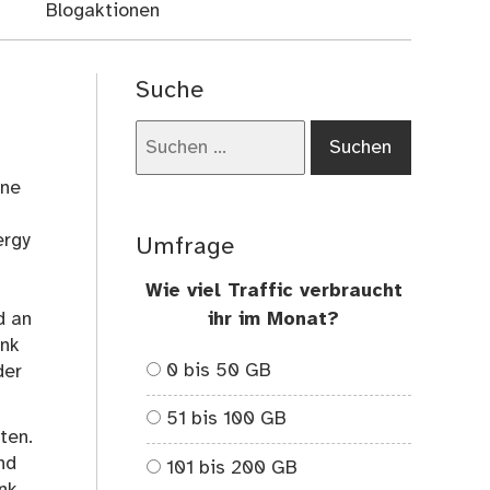
Blogaktionen
Suche
Suchen
nach:
ene
s
ergy
Umfrage
Wie viel Traffic verbraucht
d an
ihr im Monat?
ink
0 bis 50 GB
der
51 bis 100 GB
ten.
nd
101 bis 200 GB
ink