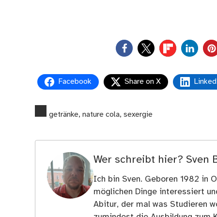
0
Facebook
Share on X
Linked
getränke
,
nature cola
,
sexergie
Wer schreibt hier?
Sven 
Ich bin Sven. Geboren 1982 in Os
möglichen Dinge interessiert u
Abitur, der mal was Studieren wo
zumindest die Ausbildung zum 