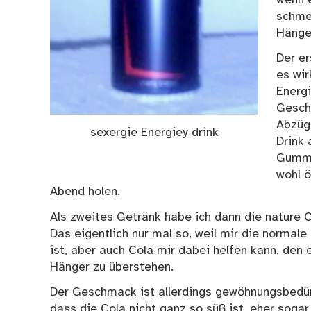
schmec
Hänge
Der er
es wir
Energi
Gesch
Abzüg
sexergie Energiey drink
Drink 
Gummi
wohl 
Abend holen.
Als zweites Getränk habe ich dann die nature C
Das eigentlich nur mal so, weil mir die normale
ist, aber auch Cola mir dabei helfen kann, den 
Hänger zu überstehen.
Der Geschmack ist allerdings gewöhnungsbedürf
dass die Cola nicht ganz so süß ist, eher sogar 