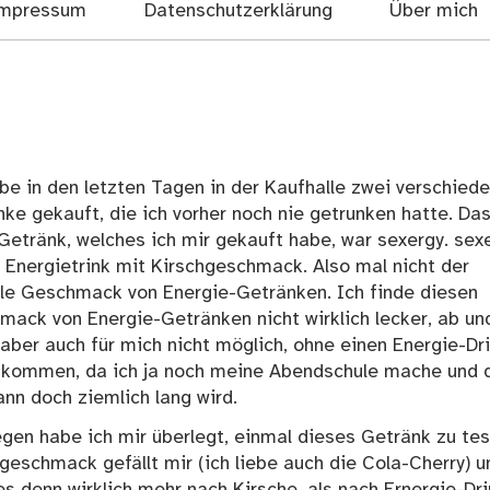
mpressum
Datenschutzerklärung
Über mich
be in den letzten Tagen in der Kaufhalle zwei verschied
ke gekauft, die ich vorher noch nie getrunken hatte. Da
Getränk, welches ich mir gekauft habe, war sexergy. sex
n Energietrink mit Kirschgeschmack. Also mal nicht der
le Geschmack von Energie-Getränken. Ich finde diesen
ack von Energie-Getränken nicht wirklich lecker, ab un
 aber auch für mich nicht möglich, ohne einen Energie-Dr
ukommen, da ich ja noch meine Abendschule mache und 
nn doch ziemlich lang wird.
en habe ich mir überlegt, einmal dieses Getränk zu tes
geschmack gefällt mir (ich liebe auch die Cola-Cherry) u
s denn wirklich mehr nach Kirsche, als nach Ernergie-Dr