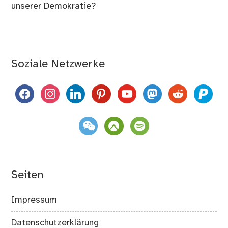
unserer Demokratie?
Soziale Netzwerke
facebook
instagram
linkedin
pinterest
youtube
mastodon
reddit
paypal
weixin
komoot
spotify
Seiten
Impressum
Datenschutzerklärung