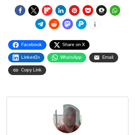
0
Facebook
Share on X
LinkedIn
WhatsApp
Email
Copy Link