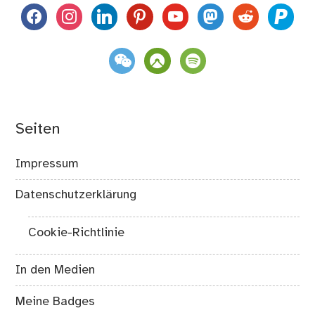
facebook
instagram
linkedin
pinterest
youtube
mastodon
reddit
paypal
weixin
komoot
spotify
Seiten
Impressum
Datenschutzerklärung
Cookie-Richtlinie
In den Medien
Meine Badges