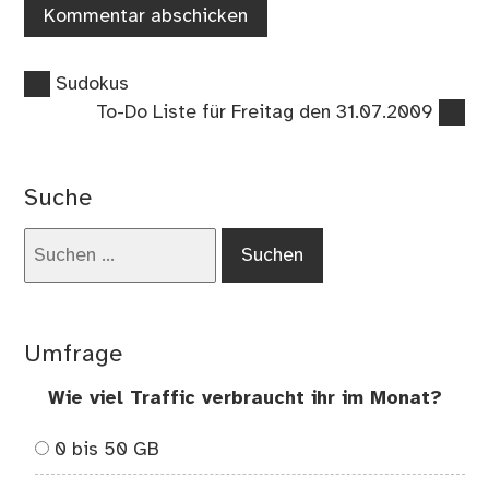
Vorheriger
Beitragsnavigation
Sudokus
Beitrag:
Nächster
To-Do Liste für Freitag den 31.07.2009
Beitrag:
Suche
Suchen
nach:
Umfrage
Wie viel Traffic verbraucht ihr im Monat?
0 bis 50 GB