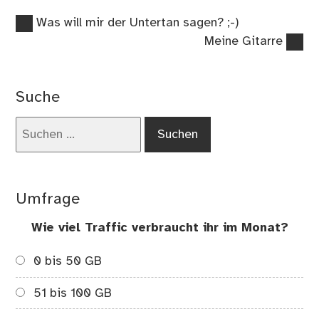
Vorheriger
Beitragsnavigation
Was will mir der Untertan sagen? ;-)
Beitrag:
Nächster
Meine Gitarre
Beitrag:
Suche
Suchen
nach:
Umfrage
Wie viel Traffic verbraucht ihr im Monat?
0 bis 50 GB
51 bis 100 GB