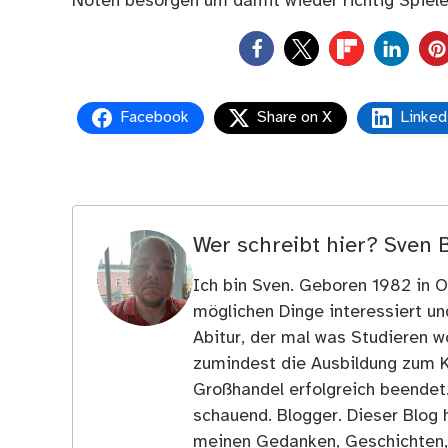
Noten besorgen um damit wieder richtig Spiele
0
Facebook
Share on X
Linked
Wer schreibt hier?
Sven 
Ich bin Sven. Geboren 1982 in Os
möglichen Dinge interessiert u
Abitur, der mal was Studieren wo
zumindest die Ausbildung zum 
Großhandel erfolgreich beendet
schauend. Blogger. Dieser Blog h
meinen Gedanken, Geschichten, E