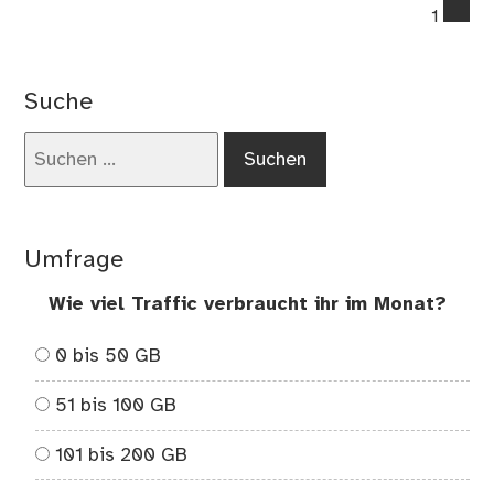
co
1
on
Ge
Spo
Suche
ma
Suchen
nach:
Umfrage
Wie viel Traffic verbraucht ihr im Monat?
0 bis 50 GB
51 bis 100 GB
101 bis 200 GB