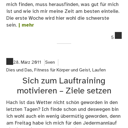
mich finden, muss herausfinden, was gut für mich
ist und wie ich mir meine Zeit am besten einteile.
Die erste Woche wird hier wohl die schwerste
sein.
| mehr
co
5
on
Da
St
be
28. März 2011
Sven
Dies und Das
,
Fitness für Körper und Geist
,
Laufen
Sich zum Lauftraining
motivieren – Ziele setzen
Hach ist das Wetter nicht schön geworden in den
letzten Tagen? Ich finde schon und deswegen bin
ich wohl auch ein wenig übermütig geworden, denn
am Freitag habe ich mich für den Jedermannlauf