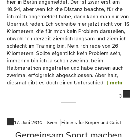
hier in Berlin angemeldet. Der ist zwar erst am
10.04, aber wen ich die Distanz beachte, für die
ich mich angemeldet habe, dann kann man nur von
Übermut reden. Ich schreibe hier jetzt nicht von 10
Kilometern, die für mich kein Problem darstellen,
obwohl ich derzeit ziemlich langsam und ziemlich
schlecht im Training bin. Nein, ich rede von 20
Kilometern! Sollte eigentlich kein Problem sein,
immerhin bin ich ja schon zweimal beim
Halbmarathon angetreten und habe diesen auch
zweimal erfolgreich abgeschlossen. Aber halt,
diesmal gibt es doch einen Unterschied.
| mehr
co
3
on
Sic
zu
Lau
17. Juni 2010
Sven
Fitness für Körper und Geist
mot
Gemeinsam Sport machen
–