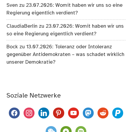
Sven
zu
23.07.2026: Womit haben wir uns so eine
Regierung eigentlich verdient?
ClaudiaBerlin
zu
23.07.2026: Womit haben wir uns
so eine Regierung eigentlich verdient?
Bock
zu
13.07.2026: Toleranz oder Intoleranz
gegenüber Antidemokraten – was schadet wirklich
unserer Demokratie?
Soziale Netzwerke
facebook
instagram
linkedin
pinterest
youtube
mastodon
reddit
paypal
weixin
komoot
spotify