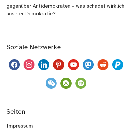
gegenüber Antidemokraten – was schadet wirklich
unserer Demokratie?
Soziale Netzwerke
facebook
instagram
linkedin
pinterest
youtube
mastodon
reddit
paypal
weixin
komoot
spotify
Seiten
Impressum