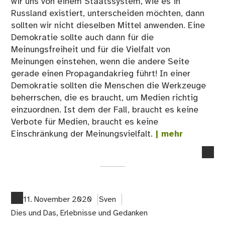
wir uns von einem Staatssystem, wie es in
Russland existiert, unterscheiden möchten, dann
sollten wir nicht dieselben Mittel anwenden. Eine
Demokratie sollte auch dann für die
Meinungsfreiheit und für die Vielfalt von
Meinungen einstehen, wenn die andere Seite
gerade einen Propagandakrieg führt! In einer
Demokratie sollten die Menschen die Werkzeuge
beherrschen, die es braucht, um Medien richtig
einzuordnen. Ist dem der Fall, braucht es keine
Verbote für Medien, braucht es keine
Einschränkung der Meinungsvielfalt.
| mehr
no
co
on
06
Mei
11. November 2020
Sven
Dies und Das
,
Erlebnisse und Gedanken