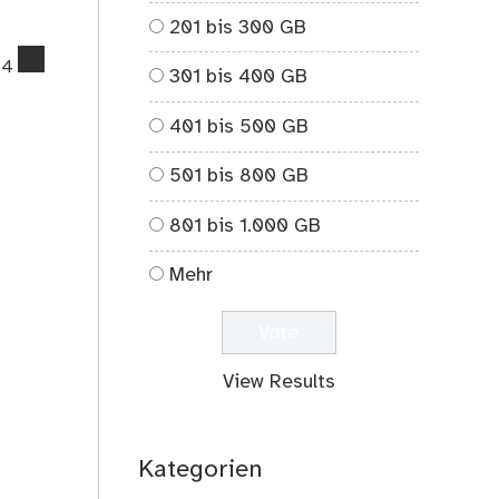
201 bis 300 GB
comments
4
301 bis 400 GB
on
Magnetismus
401 bis 500 GB
Teil
1
501 bis 800 GB
801 bis 1.000 GB
Mehr
View Results
Kategorien