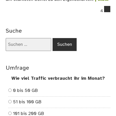
co
4
on
Ma
Tei
Suche
1
Suchen
nach:
Umfrage
Wie viel Traffic verbraucht ihr im Monat?
0 bis 50 GB
51 bis 100 GB
101 bis 200 GB