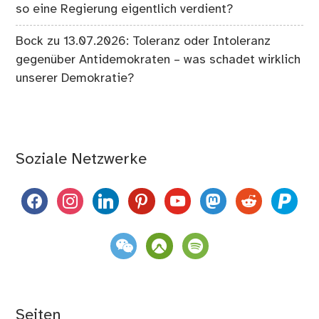
so eine Regierung eigentlich verdient?
Bock
zu
13.07.2026: Toleranz oder Intoleranz
gegenüber Antidemokraten – was schadet wirklich
unserer Demokratie?
Soziale Netzwerke
facebook
instagram
linkedin
pinterest
youtube
mastodon
reddit
paypal
weixin
komoot
spotify
Seiten