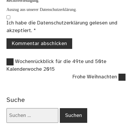
Rechtsverteidigung.
Auszug aus unserer Datenschutzerklärung.
Ich habe die
Datenschutzerklärung
gelesen und
akzeptiert.
*
Vorheriger
Beitragsnavigation
Wochenrückblick für die 49te und 50te
Beitrag:
Kalenderwoche 2015
Nächster
Frohe Weihnachten
Beitrag:
Suche
Suchen
nach: