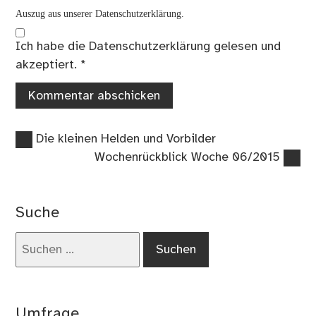
Auszug aus unserer Datenschutzerklärung.
Ich habe die
Datenschutzerklärung
gelesen und
akzeptiert.
*
Vorheriger
Beitragsnavigation
Die kleinen Helden und Vorbilder
Beitrag:
Nächster
Wochenrückblick Woche 06/2015
Beitrag:
Suche
Suchen
nach:
Umfrage