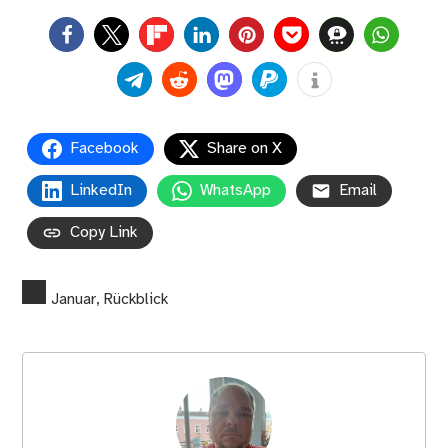
0
Facebook
Share on X
LinkedIn
WhatsApp
Email
Copy Link
Januar
,
Rückblick