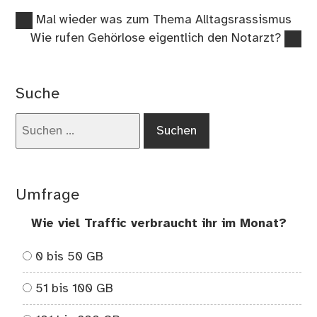
Vorheriger
Beitragsnavigation
Mal wieder was zum Thema Alltagsrassismus
Beitrag:
Nächster
Wie rufen Gehörlose eigentlich den Notarzt?
Beitrag:
Suche
Suchen
nach:
Umfrage
Wie viel Traffic verbraucht ihr im Monat?
0 bis 50 GB
51 bis 100 GB