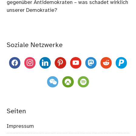
gegenüber Antidemokraten – was schadet wirklich
unserer Demokratie?
Soziale Netzwerke
facebook
instagram
linkedin
pinterest
youtube
mastodon
reddit
paypal
weixin
komoot
spotify
Seiten
Impressum