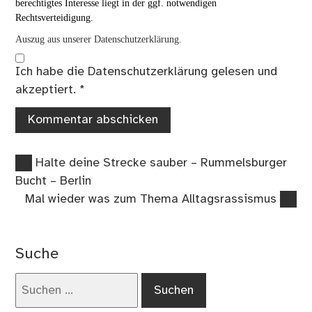
berechtigtes Interesse liegt in der ggf. notwendigen
Rechtsverteidigung.
Auszug aus unserer Datenschutzerklärung.
Ich habe die
Datenschutzerklärung
gelesen und
akzeptiert.
*
Vorheriger
Beitragsnavigation
Halte deine Strecke sauber – Rummelsburger
Beitrag:
Bucht – Berlin
Nächster
Mal wieder was zum Thema Alltagsrassismus
Beitrag:
Suche
Suchen
nach: