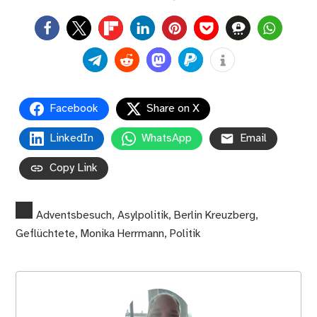
0
Facebook
Share on X
LinkedIn
WhatsApp
Email
Copy Link
Adventsbesuch
,
Asylpolitik
,
Berlin Kreuzberg
,
Geflüchtete
,
Monika Herrmann
,
Politik