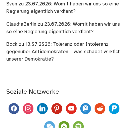
Sven
zu
23.07.2026: Womit haben wir uns so eine
Regierung eigentlich verdient?
ClaudiaBerlin
zu
23.07.2026: Womit haben wir uns
so eine Regierung eigentlich verdient?
Bock
zu
13.07.2026: Toleranz oder Intoleranz
gegenüber Antidemokraten – was schadet wirklich
unserer Demokratie?
Soziale Netzwerke
facebook
instagram
linkedin
pinterest
youtube
mastodon
reddit
paypal
weixin
komoot
spotify