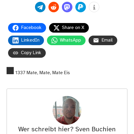
Facebook
Share on X
LinkedIn
WhatsApp
Email
Copy Link
1337 Mate
,
Mate
,
Mate Eis
Wer schreibt hier?
Sven Buchien