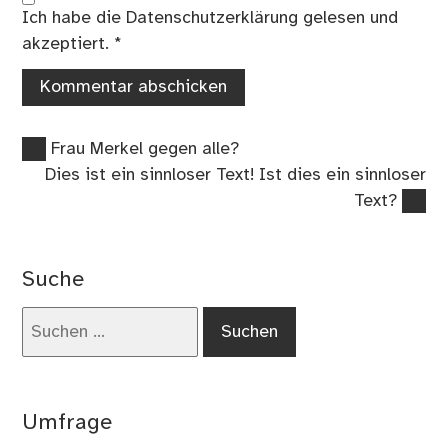
Ich habe die
Datenschutzerklärung
gelesen und
akzeptiert.
*
Vorheriger
Beitragsnavigation
Frau Merkel gegen alle?
Beitrag:
Nächster
Dies ist ein sinnloser Text! Ist dies ein sinnloser
Beitrag:
Text?
Suche
Suchen
nach:
Umfrage