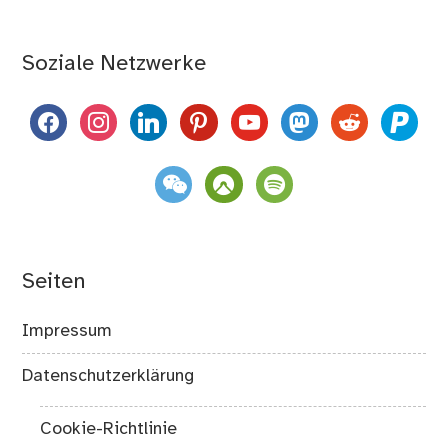
Soziale Netzwerke
facebook
instagram
linkedin
pinterest
youtube
mastodon
reddit
paypal
weixin
komoot
spotify
Seiten
Impressum
Datenschutzerklärung
Cookie-Richtlinie