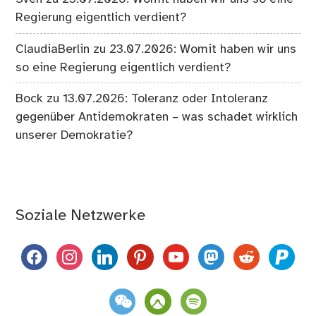
Regierung eigentlich verdient?
ClaudiaBerlin
zu
23.07.2026: Womit haben wir uns
so eine Regierung eigentlich verdient?
Bock
zu
13.07.2026: Toleranz oder Intoleranz
gegenüber Antidemokraten – was schadet wirklich
unserer Demokratie?
Soziale Netzwerke
facebook
instagram
linkedin
pinterest
youtube
mastodon
reddit
paypal
weixin
komoot
spotify