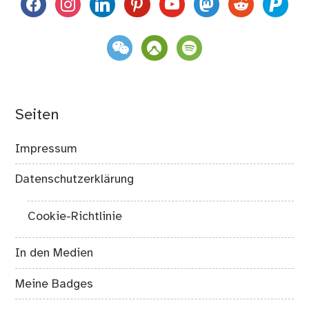
facebook
instagram
linkedin
pinterest
youtube
mastodon
reddit
paypal
weixin
komoot
spotify
Seiten
Impressum
Datenschutzerklärung
Cookie-Richtlinie
In den Medien
Meine Badges