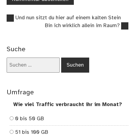
Vorheriger
Beitragsnavigation
Und nun sitzt du hier auf einem kalten Stein
Beitrag:
Nächster
Bin ich wirklich allein im Raum?
Beitrag:
Suche
Suchen
nach:
Umfrage
Wie viel Traffic verbraucht ihr im Monat?
0 bis 50 GB
51 bis 100 GB