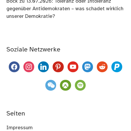
Bock
zu
13.07.2026: Toleranz oder Intoleranz
gegenüber Antidemokraten – was schadet wirklich
unserer Demokratie?
Soziale Netzwerke
facebook
instagram
linkedin
pinterest
youtube
mastodon
reddit
paypal
weixin
komoot
spotify
Seiten
Impressum