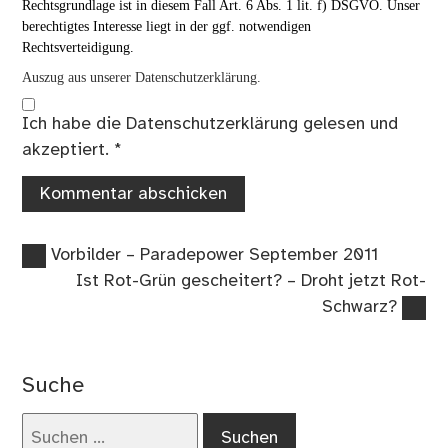
Rechtsgrundlage ist in diesem Fall Art. 6 Abs. 1 lit. f) DSGVO. Unser
berechtigtes Interesse liegt in der ggf. notwendigen
Rechtsverteidigung.
Auszug aus unserer Datenschutzerklärung.
Ich habe die
Datenschutzerklärung
gelesen und
akzeptiert.
*
Vorheriger
Beitragsnavigation
Vorbilder – Paradepower September 2011
Beitrag:
Nächster
Ist Rot-Grün gescheitert? – Droht jetzt Rot-
Beitrag:
Schwarz?
Suche
Suchen