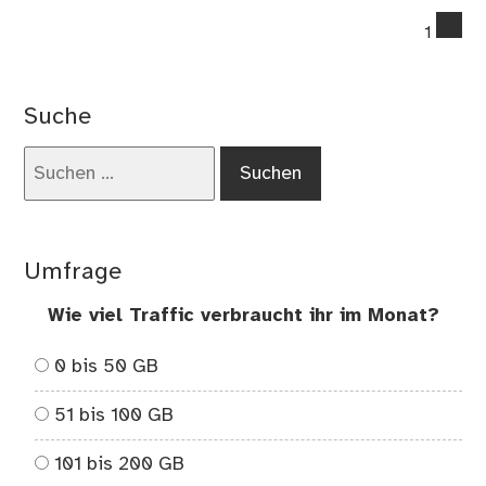
co
1
on
Vor
de
Suche
Frü
lau
Suchen
–
nach:
My
be
Lau
Umfrage
Wie viel Traffic verbraucht ihr im Monat?
0 bis 50 GB
51 bis 100 GB
101 bis 200 GB