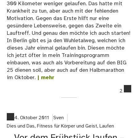
300 Kilometer weniger gelaufen. Das hatte mit
Krankheit zu tun, aber auch mit der fehlenden
Motivation. Gegen das Erste hilft nur eine
gesündere Lebensweise, gegen das Zweite ein
Lauftreff. Und genau den möchte ich auch starten!
In Berlin gibt es ja den Wuhletalweg, welchen ich
dieses Jahr einmal gelaufen bin. Diesen möchte
ich jetzt öfter in mein Trainingsprogramm
einbauen, was auch als Vorbereitung auf den BIG
25 dienen soll, aber auch auf den Halbmarathon
im Oktober.
| mehr
co
2
on
Lau
Wu
–
4. Oktober 2011
Sven
Ers
Dies und Das
,
Fitness für Körper und Geist
,
Laufen
Id
Vor dem Frühstück laufen –