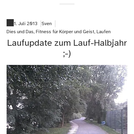
on
Da
war
me
1. Juli 2013
Sven
Lau
Dies und Das
,
Fitness für Körper und Geist
,
Laufen
20
Laufupdate zum Lauf-Halbjahr
;-)