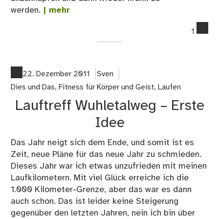
werden.
| mehr
co
1
on
La
zu
Lau
22. Dezember 2011
Sven
Hal
Dies und Das
,
Fitness für Körper und Geist
,
Laufen
;-)
Lauftreff Wuhletalweg – Erste
Idee
Das Jahr neigt sich dem Ende, und somit ist es
Zeit, neue Pläne für das neue Jahr zu schmieden.
Dieses Jahr war ich etwas unzufrieden mit meinen
Laufkilometern. Mit viel Glück erreiche ich die
1.000 Kilometer-Grenze, aber das war es dann
auch schon. Das ist leider keine Steigerung
gegenüber den letzten Jahren, nein ich bin über