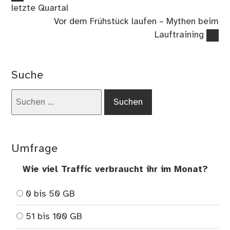
Beitrag:
letzte Quartal
Nächster
Vor dem Frühstück laufen – Mythen beim
Beitrag:
Lauftraining
Suche
Suchen
nach:
Umfrage
Wie viel Traffic verbraucht ihr im Monat?
0 bis 50 GB
51 bis 100 GB