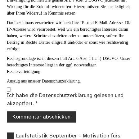
Einwilligung können Sie gemäß Art. 7 Abs. 3 DSGVO jederzeit mit
Wirkung für die Zukunft widerrufen. Hierzu müssen Sie uns lediglich
über Ihren Widerruf in Kenntnis setzen.
Darüber hinaus verarbeiten wir auch Ihre IP- und E-Mail-Adresse. Die
IP-Adresse wird verarbeitet, weil wir ein berechtigtes Interesse daran
haben, weitere Schritte einzuleiten oder zu unterstützen, sofern Ihr
Beitrag in Rechte Dritter eingreift und/oder er sonst wie rechtswidrig
erfolgt.
Rechtsgrundlage ist in diesem Fall Art. 6 Abs. 1 lit. f) DSGVO. Unser
berechtigtes Interesse liegt in der ggf. notwendigen
Rechtsverteidigung.
Auszug aus unserer Datenschutzerklärung.
Ich habe die
Datenschutzerklärung
gelesen und
akzeptiert.
*
Vorheriger
Beitragsnavigation
Laufstatistik September – Motivation fürs