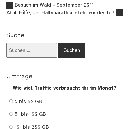
Vorheriger
Beitragsnavigation
Besuch im Wald – September 2011
Beitrag:
Nächster
Ahhh Hilfe, der Halbmarathon steht vor der Tür!
Beitrag:
Suche
Suchen
nach:
Umfrage
Wie viel Traffic verbraucht ihr im Monat?
0 bis 50 GB
51 bis 100 GB
101 bis 200 GB