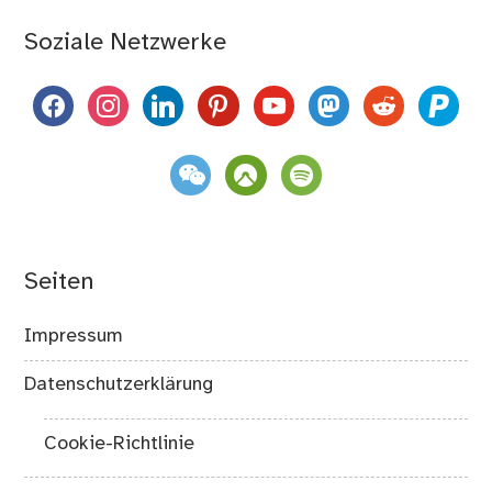
Soziale Netzwerke
facebook
instagram
linkedin
pinterest
youtube
mastodon
reddit
paypal
weixin
komoot
spotify
Seiten
Impressum
Datenschutzerklärung
Cookie-Richtlinie