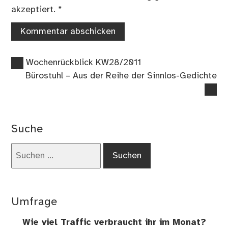
akzeptiert.
*
Vorheriger
Beitragsnavigation
Wochenrückblick KW28/2011
Beitrag:
Nächster
Bürostuhl – Aus der Reihe der Sinnlos-Gedichte
Beitrag:
Suche
Suchen
nach:
Umfrage
Wie viel Traffic verbraucht ihr im Monat?