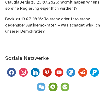
ClaudiaBerlin
zu
23.07.2026: Womit haben wir uns
so eine Regierung eigentlich verdient?
Bock
zu
13.07.2026: Toleranz oder Intoleranz
gegenüber Antidemokraten – was schadet wirklich
unserer Demokratie?
Soziale Netzwerke
facebook
instagram
linkedin
pinterest
youtube
mastodon
reddit
paypal
weixin
komoot
spotify