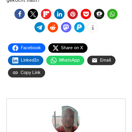
gekocht habt?
0
Facebook
Share on X
LinkedIn
WhatsApp
Email
Copy Link