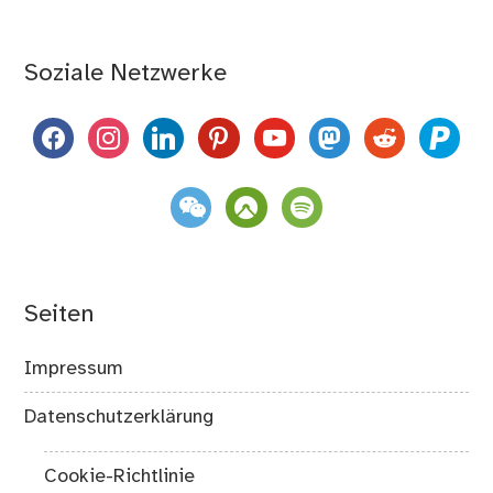
Soziale Netzwerke
facebook
instagram
linkedin
pinterest
youtube
mastodon
reddit
paypal
weixin
komoot
spotify
Seiten
Impressum
Datenschutzerklärung
Cookie-Richtlinie