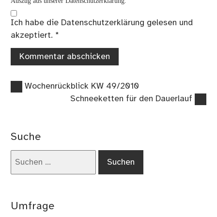
Auszug aus unserer Datenschutzerklärung.
Ich habe die
Datenschutzerklärung
gelesen und
akzeptiert.
*
Vorheriger
Beitragsnavigation
Wochenrückblick KW 49/2010
Beitrag:
Nächster
Schneeketten für den Dauerlauf
Beitrag:
Suche
Suchen
nach:
Umfrage