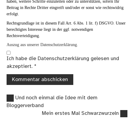
haben, weitere Schritte einzuleiten oder zu unterstützen, sofern Ihr
Beitrag in Rechte Dritter eingreift und/oder er sonst wie rechtswidrig
erfolgt.
Rechtsgrundlage ist in diesem Fall Art. 6 Abs. 1 lit. f) DSGVO. Unser
berechtigtes Interesse liegt in der ggf. notwendigen
Rechtsverteidigung.
Auszug aus unserer Datenschutzerklärung.
Ich habe die
Datenschutzerklärung
gelesen und
akzeptiert.
*
Vorheriger
Beitragsnavigation
Und noch einmal die Idee mit dem
Beitrag:
Bloggerverband
Nächster
Mein erstes Mal Schwarzwurzeln
Beitrag: