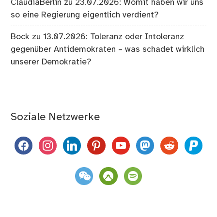
ClaudiaBerlin
zu
23.07.2026: Womit haben wir uns
so eine Regierung eigentlich verdient?
Bock
zu
13.07.2026: Toleranz oder Intoleranz
gegenüber Antidemokraten – was schadet wirklich
unserer Demokratie?
Soziale Netzwerke
facebook
instagram
linkedin
pinterest
youtube
mastodon
reddit
paypal
weixin
komoot
spotify