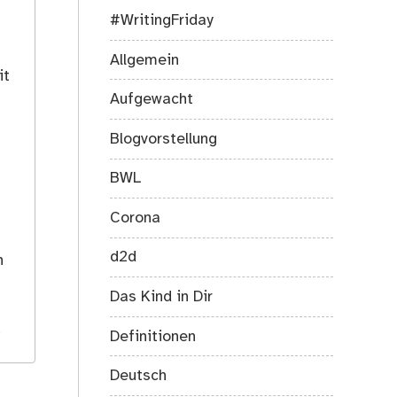
#WritingFriday
Allgemein
it
Aufgewacht
Blogvorstellung
BWL
Corona
s
d2d
h
Das Kind in Dir
.
Definitionen
Deutsch