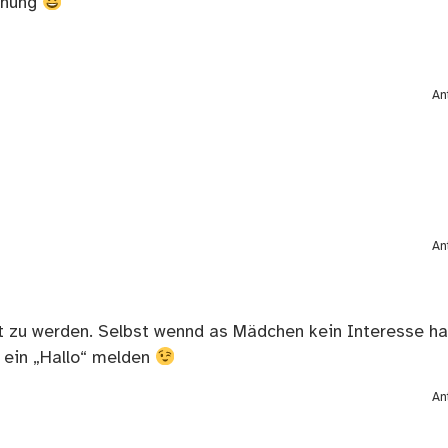
ehung
An
An
et zu werden. Selbst wennd as Mädchen kein Interesse ha
ür ein „Hallo“ melden
An