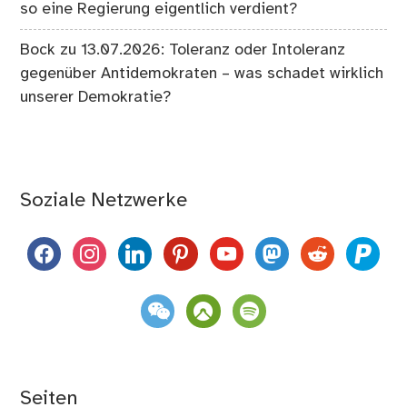
so eine Regierung eigentlich verdient?
Bock
zu
13.07.2026: Toleranz oder Intoleranz
gegenüber Antidemokraten – was schadet wirklich
unserer Demokratie?
Soziale Netzwerke
facebook
instagram
linkedin
pinterest
youtube
mastodon
reddit
paypal
weixin
komoot
spotify
Seiten