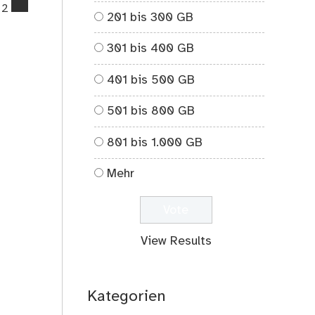
comments
2
201 bis 300 GB
on
Kreative
301 bis 400 GB
Geschenkideen
–
401 bis 500 GB
Fotokalender
2011
501 bis 800 GB
801 bis 1.000 GB
Mehr
View Results
Kategorien