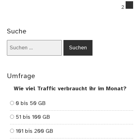
co
2
on
Kre
Ge
Suche
–
Fot
Suchen
20
nach:
Umfrage
Wie viel Traffic verbraucht ihr im Monat?
0 bis 50 GB
51 bis 100 GB
101 bis 200 GB