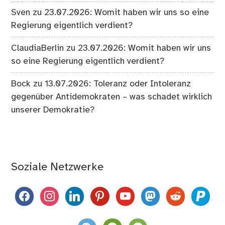
Sven
zu
23.07.2026: Womit haben wir uns so eine
Regierung eigentlich verdient?
ClaudiaBerlin
zu
23.07.2026: Womit haben wir uns
so eine Regierung eigentlich verdient?
Bock
zu
13.07.2026: Toleranz oder Intoleranz
gegenüber Antidemokraten – was schadet wirklich
unserer Demokratie?
Soziale Netzwerke
facebook
instagram
linkedin
pinterest
youtube
mastodon
reddit
paypal
weixin
komoot
spotify