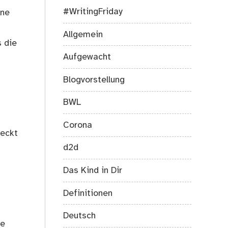
#WritingFriday
rne
Allgemein
s die
Aufgewacht
Blogvorstellung
BWL
Corona
deckt
d2d
Das Kind in Dir
Definitionen
Deutsch
he