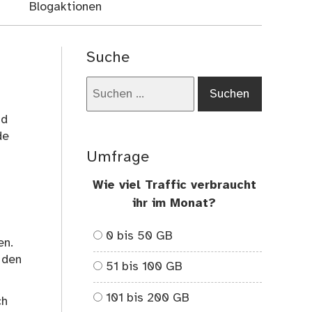
Blogaktionen
Suche
Suchen
nach:
nd
de
Umfrage
Wie viel Traffic verbraucht
ihr im Monat?
0 bis 50 GB
en.
 den
51 bis 100 GB
101 bis 200 GB
ch