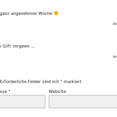
ner ganz angenehmen Woche
An
 Gift :mrgeen: …
An
Erforderliche Felder sind mit
*
markiert
esse
*
Website