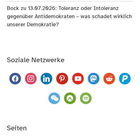
Bock
zu
13.07.2026: Toleranz oder Intoleranz
gegenüber Antidemokraten – was schadet wirklich
unserer Demokratie?
Soziale Netzwerke
facebook
instagram
linkedin
pinterest
youtube
mastodon
reddit
paypal
weixin
komoot
spotify
Seiten