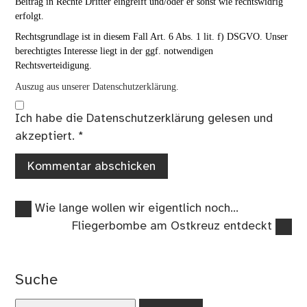
Beitrag in Rechte Dritter eingreift und/oder er sonst wie rechtswidrig
erfolgt.
Rechtsgrundlage ist in diesem Fall Art. 6 Abs. 1 lit. f) DSGVO. Unser
berechtigtes Interesse liegt in der ggf. notwendigen
Rechtsverteidigung.
Auszug aus unserer Datenschutzerklärung.
Ich habe die
Datenschutzerklärung
gelesen und
akzeptiert.
*
Vorheriger
Beitragsnavigation
Wie lange wollen wir eigentlich noch…
Beitrag:
Nächster
Fliegerbombe am Ostkreuz entdeckt
Beitrag:
Suche
Suchen